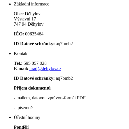
Základní informace
Obec Děhylov
Výstavní 17
747 94 Děhylov
IČO:
00635464
ID Datové schránky:
aq7bmb2
Kontakt
Tel.:
595 057 028
E-mail:
urad@dehylov.cz
ID Datové schránky:
aq7bmb2
Příjem dokumentů
- mailem, datovou zprávou-formát PDF
- písemně
Úřední hodiny
Pondělí