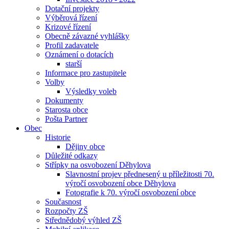
Dotační projekty
Výběrová řízení
Krizové řízení
Obecně závazné vyhlášky
Profil zadavatele
Oznámení o dotacích
starší
Informace pro zastupitele
Volby
Výsledky voleb
Dokumenty
Starosta obce
Pošta Partner
Obec
Historie
Dějiny obce
Důležité odkazy
Střípky na osvobození Děhylova
Slavnostní projev přednesený u příležitosti 70.
výročí osvobození obce Děhylova
Fotografie k 70. výročí osvobození obce
Současnost
Rozpočty ZŠ
Střednědobý výhled ZŠ