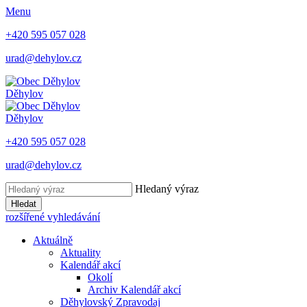
Menu
+420 595 057 028
urad@dehylov.cz
Děhylov
Děhylov
+420 595 057 028
urad@dehylov.cz
Hledaný výraz
Hledat
rozšířené vyhledávání
Aktuálně
Aktuality
Kalendář akcí
Okolí
Archiv Kalendář akcí
Děhylovský Zpravodaj