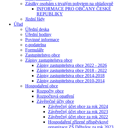
Zásilky osobám s trvalým pobytem na ohlašovně
INFORMACE PRO OBČANY ČESKÉ
REPUBLIKY
Jízdní řády
Úřad
Úřední deska
Úřední hodiny
Povinné informace
e-podatelna
Formuláře
Zastupitelstvo obce
Zápisy zastupitelstva obce
Zápisy zastupitelstva obce 2022 - 2026
Zápisy zastupitelstva obce 2018 - 2022
Zápisy zastupitelstva obce 2014-2018
Zápisy zastupitelstva obce 2010-2014
Hospodaření obce
Rozpočty obce
Rozpočtová opatření
Závěrečné účty obce
Závěrečný účet obce za rok 2024
Závěrečný účet obce za rok 2023
Závěrečný účet obce za rok 2022
Hospodaření zřízené příspěvkové
organizace ZŠ Děhylov za rok 2023