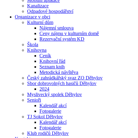
Mobilní aplikace
Kanalizace
Odpadové hospodářství
Organizace v obci
Kulturní dům
Nájemní smlouva
Ceny nájmu v kulturním domě
Rezervační systém KD
Škola
Knihovna
Ceník
Knihovní řád
Seznam knih
Metodická návštěva
Český zahrádkářský svaz ZO Děhylov
Sbor dobrovolných hasičů Děhylov
2024
Myslivecký spolek Děhylov
Senioři
Kalendář akcí
Fotogalerie
TJ Sokol Děhylov
Kalendář akcí
Fotogalerie
Klub rodičů Děhylov