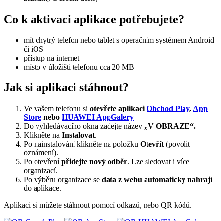
Co k aktivaci aplikace potřebujete?
mít chytrý telefon nebo tablet s operačním systémem Android
či iOS
přístup na internet
místo v úložišti telefonu cca 20 MB
Jak si aplikaci stáhnout?
Ve vašem telefonu si
otevřete aplikaci
Obchod Play
,
App
Store
nebo
HUAWEI AppGalery
Do vyhledávacího okna zadejte název
„V OBRAZE“.
Klikněte na
Instalovat
.
Po nainstalování klikněte na položku
Otevřít
(povolit
oznámení).
Po otevření
přidejte nový odběr
. Lze sledovat i více
organizací.
Po výběru organizace se
data z webu automaticky nahrají
do aplikace.
Aplikaci si můžete stáhnout pomocí odkazů, nebo QR kódů.