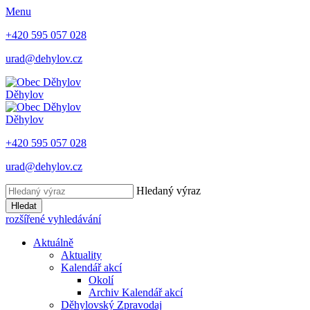
Menu
+420 595 057 028
urad@dehylov.cz
Děhylov
Děhylov
+420 595 057 028
urad@dehylov.cz
Hledaný výraz
Hledat
rozšířené vyhledávání
Aktuálně
Aktuality
Kalendář akcí
Okolí
Archiv Kalendář akcí
Děhylovský Zpravodaj