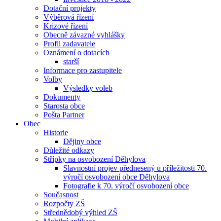
Dotační projekty
Výběrová řízení
Krizové řízení
Obecně závazné vyhlášky
Profil zadavatele
Oznámení o dotacích
starší
Informace pro zastupitele
Volby
Výsledky voleb
Dokumenty
Starosta obce
Pošta Partner
Obec
Historie
Dějiny obce
Důležité odkazy
Střípky na osvobození Děhylova
Slavnostní projev přednesený u příležitosti 70.
výročí osvobození obce Děhylova
Fotografie k 70. výročí osvobození obce
Současnost
Rozpočty ZŠ
Střednědobý výhled ZŠ