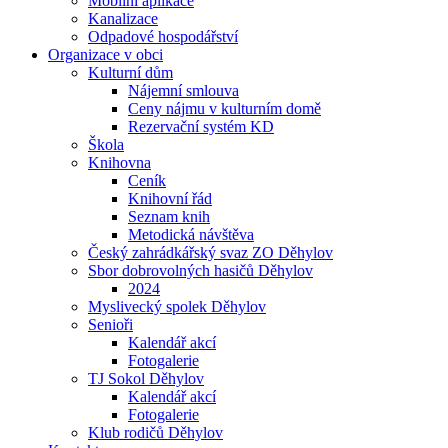
Mobilní aplikace
Kanalizace
Odpadové hospodářství
Organizace v obci
Kulturní dům
Nájemní smlouva
Ceny nájmu v kulturním domě
Rezervační systém KD
Škola
Knihovna
Ceník
Knihovní řád
Seznam knih
Metodická návštěva
Český zahrádkářský svaz ZO Děhylov
Sbor dobrovolných hasičů Děhylov
2024
Myslivecký spolek Děhylov
Senioři
Kalendář akcí
Fotogalerie
TJ Sokol Děhylov
Kalendář akcí
Fotogalerie
Klub rodičů Děhylov