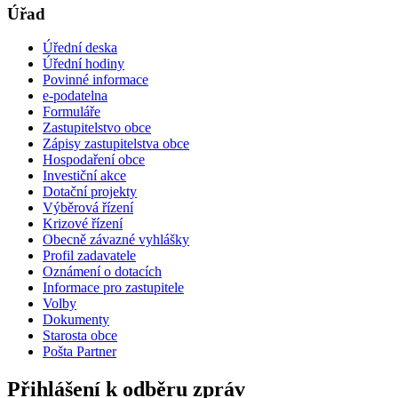
Úřad
Úřední deska
Úřední hodiny
Povinné informace
e-podatelna
Formuláře
Zastupitelstvo obce
Zápisy zastupitelstva obce
Hospodaření obce
Investiční akce
Dotační projekty
Výběrová řízení
Krizové řízení
Obecně závazné vyhlášky
Profil zadavatele
Oznámení o dotacích
Informace pro zastupitele
Volby
Dokumenty
Starosta obce
Pošta Partner
Přihlášení k odběru zpráv