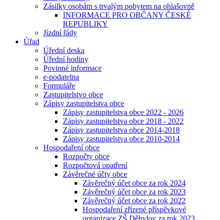
Zásilky osobám s trvalým pobytem na ohlašovně
INFORMACE PRO OBČANY ČESKÉ
REPUBLIKY
Jízdní řády
Úřad
Úřední deska
Úřední hodiny
Povinné informace
e-podatelna
Formuláře
Zastupitelstvo obce
Zápisy zastupitelstva obce
Zápisy zastupitelstva obce 2022 - 2026
Zápisy zastupitelstva obce 2018 - 2022
Zápisy zastupitelstva obce 2014-2018
Zápisy zastupitelstva obce 2010-2014
Hospodaření obce
Rozpočty obce
Rozpočtová opatření
Závěrečné účty obce
Závěrečný účet obce za rok 2024
Závěrečný účet obce za rok 2023
Závěrečný účet obce za rok 2022
Hospodaření zřízené příspěvkové
organizace ZŠ Děhylov za rok 2023