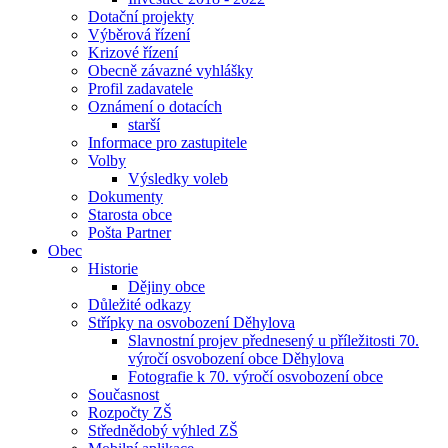
Dotační projekty
Výběrová řízení
Krizové řízení
Obecně závazné vyhlášky
Profil zadavatele
Oznámení o dotacích
starší
Informace pro zastupitele
Volby
Výsledky voleb
Dokumenty
Starosta obce
Pošta Partner
Obec
Historie
Dějiny obce
Důležité odkazy
Střípky na osvobození Děhylova
Slavnostní projev přednesený u příležitosti 70.
výročí osvobození obce Děhylova
Fotografie k 70. výročí osvobození obce
Současnost
Rozpočty ZŠ
Střednědobý výhled ZŠ