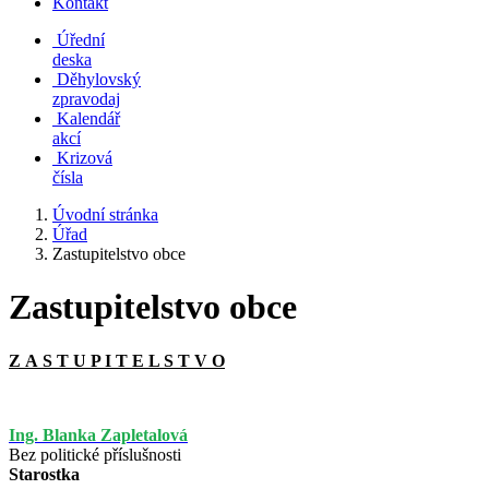
Kontakt
Úřední
deska
Děhylovský
zpravodaj
Kalendář
akcí
Krizová
čísla
Úvodní stránka
Úřad
Zastupitelstvo obce
Zastupitelstvo obce
Z A S T U P I T E L S T V O
Ing. Blanka Zapletalová
Bez politické příslušnosti
Starostka