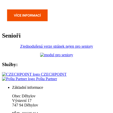
Senioři
Zjednodušená verze stránek nejen pro seniory
Služby:
CZECHPOINT
Pošta Partner
Základní informace
Obec Děhylov
Výstavní 17
747 94 Děhylov