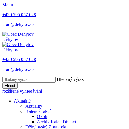
Menu
+420 595 057 028
urad@dehylov.cz
Děhylov
Děhylov
+420 595 057 028
urad@dehylov.cz
Hledaný výraz
Hledat
rozšířené vyhledávání
Aktuálně
Aktuality
Kalendář akcí
Okolí
Archiv Kalendář akcí
Děhylovský Zpravodaj