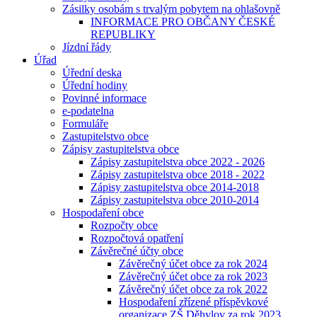
Zásilky osobám s trvalým pobytem na ohlašovně
INFORMACE PRO OBČANY ČESKÉ
REPUBLIKY
Jízdní řády
Úřad
Úřední deska
Úřední hodiny
Povinné informace
e-podatelna
Formuláře
Zastupitelstvo obce
Zápisy zastupitelstva obce
Zápisy zastupitelstva obce 2022 - 2026
Zápisy zastupitelstva obce 2018 - 2022
Zápisy zastupitelstva obce 2014-2018
Zápisy zastupitelstva obce 2010-2014
Hospodaření obce
Rozpočty obce
Rozpočtová opatření
Závěrečné účty obce
Závěrečný účet obce za rok 2024
Závěrečný účet obce za rok 2023
Závěrečný účet obce za rok 2022
Hospodaření zřízené příspěvkové
organizace ZŠ Děhylov za rok 2023