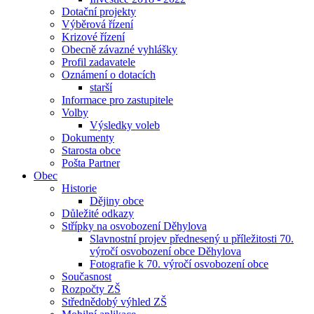
Dotační projekty
Výběrová řízení
Krizové řízení
Obecně závazné vyhlášky
Profil zadavatele
Oznámení o dotacích
starší
Informace pro zastupitele
Volby
Výsledky voleb
Dokumenty
Starosta obce
Pošta Partner
Obec
Historie
Dějiny obce
Důležité odkazy
Střípky na osvobození Děhylova
Slavnostní projev přednesený u příležitosti 70.
výročí osvobození obce Děhylova
Fotografie k 70. výročí osvobození obce
Současnost
Rozpočty ZŠ
Střednědobý výhled ZŠ