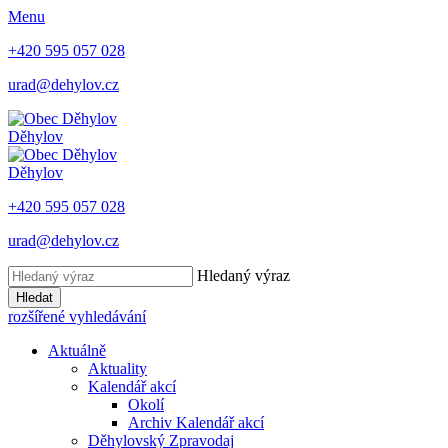
Menu
+420 595 057 028
urad@dehylov.cz
Děhylov
Děhylov
+420 595 057 028
urad@dehylov.cz
Hledaný výraz
Hledat
rozšířené vyhledávání
Aktuálně
Aktuality
Kalendář akcí
Okolí
Archiv Kalendář akcí
Děhylovský Zpravodaj