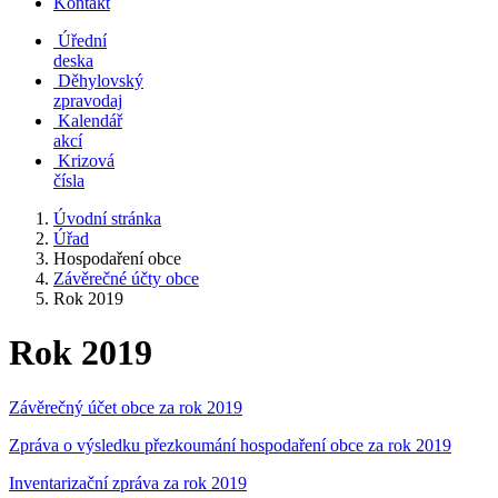
Kontakt
Úřední
deska
Děhylovský
zpravodaj
Kalendář
akcí
Krizová
čísla
Úvodní stránka
Úřad
Hospodaření obce
Závěrečné účty obce
Rok 2019
Rok 2019
Závěrečný účet obce za rok 2019
Zpráva o výsledku přezkoumání hospodaření obce za rok 2019
Inventarizační zpráva za rok 2019