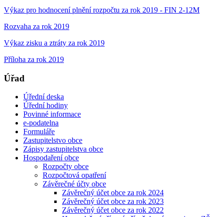
Výkaz pro hodnocení plnění rozpočtu za rok 2019 - FIN 2-12M
Rozvaha za rok 2019
Výkaz zisku a ztráty za rok 2019
Příloha za rok 2019
Úřad
Úřední deska
Úřední hodiny
Povinné informace
e-podatelna
Formuláře
Zastupitelstvo obce
Zápisy zastupitelstva obce
Hospodaření obce
Rozpočty obce
Rozpočtová opatření
Závěrečné účty obce
Závěrečný účet obce za rok 2024
Závěrečný účet obce za rok 2023
Závěrečný účet obce za rok 2022