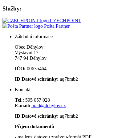
Služby:
CZECHPOINT
Pošta Partner
Základní informace
Obec Děhylov
Výstavní 17
747 94 Děhylov
IČO:
00635464
ID Datové schránky:
aq7bmb2
Kontakt
Tel.:
595 057 028
E-mail:
urad@dehylov.cz
ID Datové schránky:
aq7bmb2
Příjem dokumentů
- mailem, datovou zprávou-formát PDF