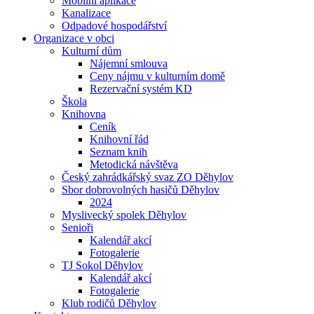
Mobilní aplikace
Kanalizace
Odpadové hospodářství
Organizace v obci
Kulturní dům
Nájemní smlouva
Ceny nájmu v kulturním domě
Rezervační systém KD
Škola
Knihovna
Ceník
Knihovní řád
Seznam knih
Metodická návštěva
Český zahrádkářský svaz ZO Děhylov
Sbor dobrovolných hasičů Děhylov
2024
Myslivecký spolek Děhylov
Senioři
Kalendář akcí
Fotogalerie
TJ Sokol Děhylov
Kalendář akcí
Fotogalerie
Klub rodičů Děhylov