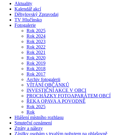
Aktuality
Kalendář akcí
Děhylovský Zpravodaj
TV Hlučínsko
Fotogalerie
Rok 2025
Rok 2024
Rok 2023
Rok 2022
Rok 2021
Rok 2020
Rok 2019
Rok 2018
Rok 2017
Archiv fotogalerii
VÍTÁNÍ OBČÁNKŮ
INVESTIČNÍ AKCE V OBCI
PROCHÁZKY FOTOAPARÁTEM OBCÍ
ŘEKA OPAVA A POVODNĚ
Rok 2025
Rok
Hlášení místního rozhlasu
Smuteční oznámení
Ztráty a nálezy
Zásilky osobám s trvalým pobytem na ohlašovně