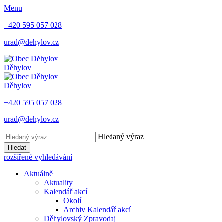
Menu
+420 595 057 028
urad@dehylov.cz
Děhylov
Děhylov
+420 595 057 028
urad@dehylov.cz
Hledaný výraz
Hledat
rozšířené vyhledávání
Aktuálně
Aktuality
Kalendář akcí
Okolí
Archiv Kalendář akcí
Děhylovský Zpravodaj