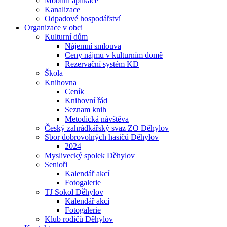
Mobilní aplikace
Kanalizace
Odpadové hospodářství
Organizace v obci
Kulturní dům
Nájemní smlouva
Ceny nájmu v kulturním domě
Rezervační systém KD
Škola
Knihovna
Ceník
Knihovní řád
Seznam knih
Metodická návštěva
Český zahrádkářský svaz ZO Děhylov
Sbor dobrovolných hasičů Děhylov
2024
Myslivecký spolek Děhylov
Senioři
Kalendář akcí
Fotogalerie
TJ Sokol Děhylov
Kalendář akcí
Fotogalerie
Klub rodičů Děhylov