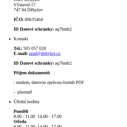
Výstavní 17
747 94 Děhylov
IČO:
00635464
ID Datové schránky:
aq7bmb2
Kontakt
Tel.:
595 057 028
E-mail:
urad@dehylov.cz
ID Datové schránky:
aq7bmb2
Příjem dokumentů
- mailem, datovou zprávou-formát PDF
- písemně
Úřední hodiny
Pondělí
8.00 - 11.00 14.00 - 17.00
Středa
8.00 - 11.00 14.00 - 17.00