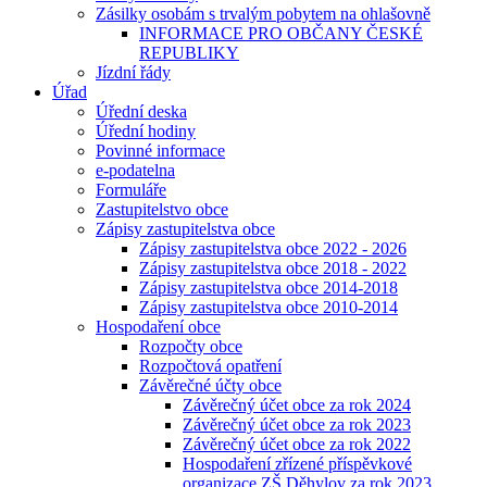
Zásilky osobám s trvalým pobytem na ohlašovně
INFORMACE PRO OBČANY ČESKÉ
REPUBLIKY
Jízdní řády
Úřad
Úřední deska
Úřední hodiny
Povinné informace
e-podatelna
Formuláře
Zastupitelstvo obce
Zápisy zastupitelstva obce
Zápisy zastupitelstva obce 2022 - 2026
Zápisy zastupitelstva obce 2018 - 2022
Zápisy zastupitelstva obce 2014-2018
Zápisy zastupitelstva obce 2010-2014
Hospodaření obce
Rozpočty obce
Rozpočtová opatření
Závěrečné účty obce
Závěrečný účet obce za rok 2024
Závěrečný účet obce za rok 2023
Závěrečný účet obce za rok 2022
Hospodaření zřízené příspěvkové
organizace ZŠ Děhylov za rok 2023