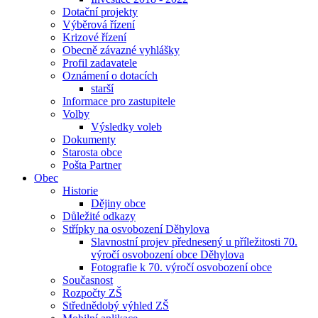
Dotační projekty
Výběrová řízení
Krizové řízení
Obecně závazné vyhlášky
Profil zadavatele
Oznámení o dotacích
starší
Informace pro zastupitele
Volby
Výsledky voleb
Dokumenty
Starosta obce
Pošta Partner
Obec
Historie
Dějiny obce
Důležité odkazy
Střípky na osvobození Děhylova
Slavnostní projev přednesený u příležitosti 70.
výročí osvobození obce Děhylova
Fotografie k 70. výročí osvobození obce
Současnost
Rozpočty ZŠ
Střednědobý výhled ZŠ