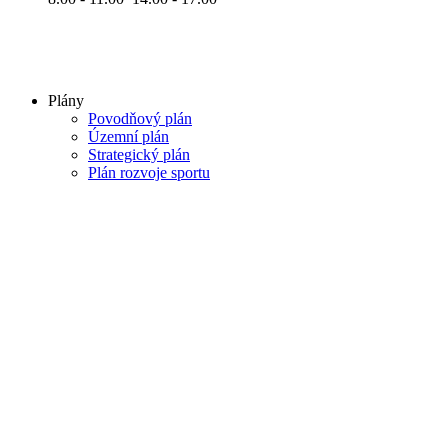
Plány
Povodňový plán
Územní plán
Strategický plán
Plán rozvoje sportu