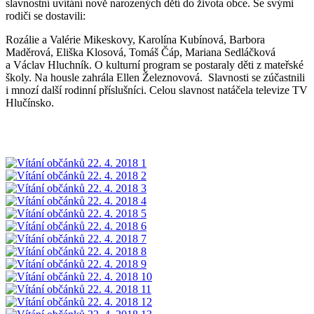
slavnostní uvítání nově narozených dětí do života obce. Se svými
rodiči se dostavili:
Rozálie a Valérie Mikeskovy, Karolína Kubínová, Barbora
Maděrová, Eliška Klosová, Tomáš Čáp, Mariana Sedláčková
a Václav Hluchník. O kulturní program se postaraly děti z mateřské
školy. Na housle zahrála Ellen Železnovová. Slavnosti se zúčastnili
i mnozí další rodinní příslušníci. Celou slavnost natáčela televize TV
Hlučínsko.