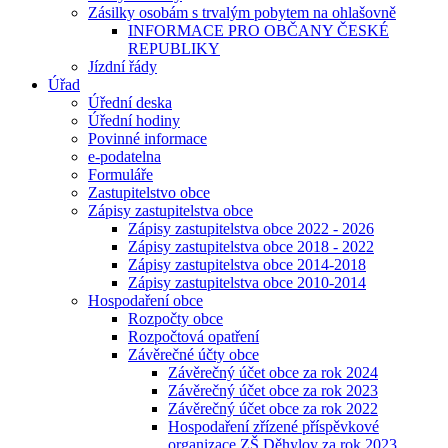
Zásilky osobám s trvalým pobytem na ohlašovně
INFORMACE PRO OBČANY ČESKÉ
REPUBLIKY
Jízdní řády
Úřad
Úřední deska
Úřední hodiny
Povinné informace
e-podatelna
Formuláře
Zastupitelstvo obce
Zápisy zastupitelstva obce
Zápisy zastupitelstva obce 2022 - 2026
Zápisy zastupitelstva obce 2018 - 2022
Zápisy zastupitelstva obce 2014-2018
Zápisy zastupitelstva obce 2010-2014
Hospodaření obce
Rozpočty obce
Rozpočtová opatření
Závěrečné účty obce
Závěrečný účet obce za rok 2024
Závěrečný účet obce za rok 2023
Závěrečný účet obce za rok 2022
Hospodaření zřízené příspěvkové
organizace ZŠ Děhylov za rok 2023