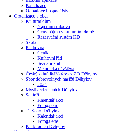
Mobilní aplikace
Kanalizace
Odpadové hospodářství
Organizace v obci
Kulturní dům
Nájemní smlouva
Ceny nájmu v kulturním domě
Rezervační systém KD
Škola
Knihovna
Ceník
Knihovní řád
Seznam knih
Metodická návštěva
Český zahrádkářský svaz ZO Děhylov
Sbor dobrovolných hasičů Děhylov
2024
Myslivecký spolek Děhylov
Senioři
Kalendář akcí
Fotogalerie
TJ Sokol Děhylov
Kalendář akcí
Fotogalerie
Klub rodičů Děhylov