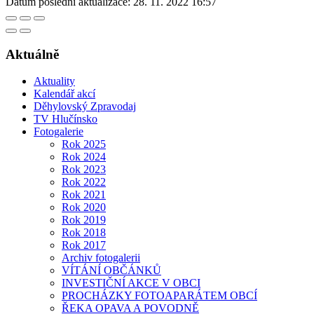
Datum poslední aktualizace:
28. 11. 2022 16:57
Aktuálně
Aktuality
Kalendář akcí
Děhylovský Zpravodaj
TV Hlučínsko
Fotogalerie
Rok 2025
Rok 2024
Rok 2023
Rok 2022
Rok 2021
Rok 2020
Rok 2019
Rok 2018
Rok 2017
Archiv fotogalerii
VÍTÁNÍ OBČÁNKŮ
INVESTIČNÍ AKCE V OBCI
PROCHÁZKY FOTOAPARÁTEM OBCÍ
ŘEKA OPAVA A POVODNĚ