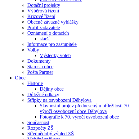
Dotační projekty
Výběrová řízení
Krizové řízení
Obecně závazné vyhlášky
Profil zadavatele
Oznámení o dotacích
starší
Informace pro zastupitele
Volby
Výsledky voleb
Dokumenty
Starosta obce
Pošta Partner
Obec
Historie
Dějiny obce
Důležité odkazy
Střípky na osvobození Děhylova
Slavnostní projev přednesený u příležitosti 70.
výročí osvobození obce Děhylova
Fotografie k 70. výročí osvobození obce
Současnost
Rozpočty ZŠ
Střednědobý výhled ZŠ