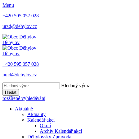
Menu
+420 595 057 028
urad@dehylov.cz
Děhylov
Děhylov
+420 595 057 028
urad@dehylov.cz
Hledaný výraz
Hledat
rozšířené vyhledávání
Aktuálně
Aktuality
Kalendář akcí
Okolí
Archiv Kalendář akcí
Děhylovský Zpravodaj