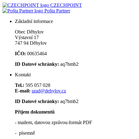
CZECHPOINT
Pošta Partner
Základní informace
Obec Děhylov
Výstavní 17
747 94 Děhylov
IČO:
00635464
ID Datové schránky:
aq7bmb2
Kontakt
Tel.:
595 057 028
E-mail:
urad@dehylov.cz
ID Datové schránky:
aq7bmb2
Příjem dokumentů
- mailem, datovou zprávou-formát PDF
- písemně