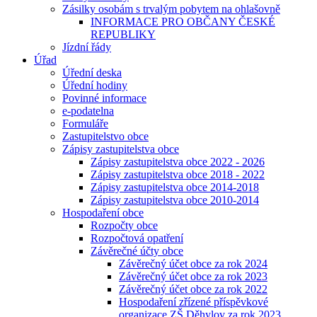
Zásilky osobám s trvalým pobytem na ohlašovně
INFORMACE PRO OBČANY ČESKÉ
REPUBLIKY
Jízdní řády
Úřad
Úřední deska
Úřední hodiny
Povinné informace
e-podatelna
Formuláře
Zastupitelstvo obce
Zápisy zastupitelstva obce
Zápisy zastupitelstva obce 2022 - 2026
Zápisy zastupitelstva obce 2018 - 2022
Zápisy zastupitelstva obce 2014-2018
Zápisy zastupitelstva obce 2010-2014
Hospodaření obce
Rozpočty obce
Rozpočtová opatření
Závěrečné účty obce
Závěrečný účet obce za rok 2024
Závěrečný účet obce za rok 2023
Závěrečný účet obce za rok 2022
Hospodaření zřízené příspěvkové
organizace ZŠ Děhylov za rok 2023