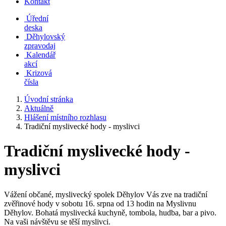
Kontakt
Úřední
deska
Děhylovský
zpravodaj
Kalendář
akcí
Krizová
čísla
Úvodní stránka
Aktuálně
Hlášení místního rozhlasu
Tradiční myslivecké hody - myslivci
Tradiční myslivecké hody -
myslivci
Vážení občané, myslivecký spolek Děhylov Vás zve na tradiční
zvěřinové hody v sobotu 16. srpna od 13 hodin na Myslivnu
Děhylov. Bohatá myslivecká kuchyně, tombola, hudba, bar a pivo.
Na vaši návštěvu se těší myslivci.