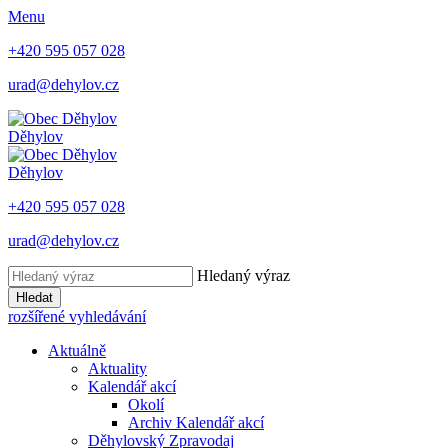
Menu
+420 595 057 028
urad@dehylov.cz
Děhylov
Děhylov
+420 595 057 028
urad@dehylov.cz
Hledaný výraz
Hledat
rozšířené vyhledávání
Aktuálně
Aktuality
Kalendář akcí
Okolí
Archiv Kalendář akcí
Děhylovský Zpravodaj