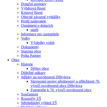
Dotační projekty
Výběrová řízení
Krizové řízení
Obecně závazné vyhlášky
Profil zadavatele
Oznámení o dotacích
starší
Informace pro zastupitele
Volby
Výsledky voleb
Dokumenty
Starosta obce
Pošta Partner
Obec
Historie
Dějiny obce
Důležité odkazy
Střípky na osvobození Děhylova
Slavnostní projev přednesený u příležitosti 70.
výročí osvobození obce Děhylova
Fotografie k 70. výročí osvobození obce
Současnost
Rozpočty ZŠ
Střednědobý výhled ZŠ