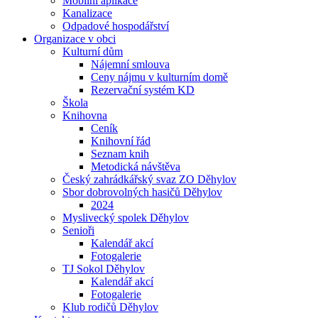
Mobilní aplikace
Kanalizace
Odpadové hospodářství
Organizace v obci
Kulturní dům
Nájemní smlouva
Ceny nájmu v kulturním domě
Rezervační systém KD
Škola
Knihovna
Ceník
Knihovní řád
Seznam knih
Metodická návštěva
Český zahrádkářský svaz ZO Děhylov
Sbor dobrovolných hasičů Děhylov
2024
Myslivecký spolek Děhylov
Senioři
Kalendář akcí
Fotogalerie
TJ Sokol Děhylov
Kalendář akcí
Fotogalerie
Klub rodičů Děhylov