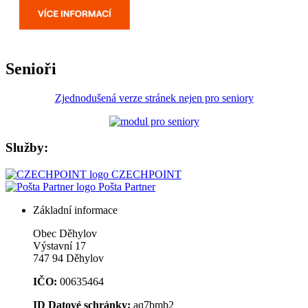
Senioři
Zjednodušená verze stránek nejen pro seniory
Služby:
CZECHPOINT
Pošta Partner
Základní informace
Obec Děhylov
Výstavní 17
747 94 Děhylov
IČO:
00635464
ID Datové schránky:
aq7bmb2