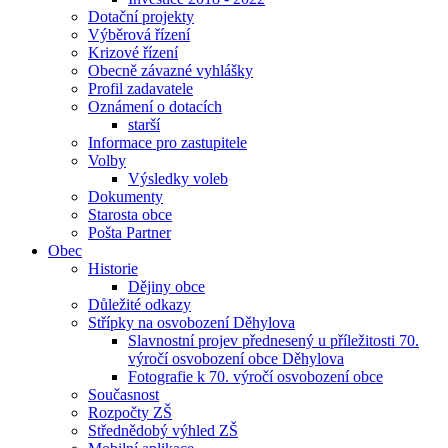
Dotační projekty
Výběrová řízení
Krizové řízení
Obecně závazné vyhlášky
Profil zadavatele
Oznámení o dotacích
starší
Informace pro zastupitele
Volby
Výsledky voleb
Dokumenty
Starosta obce
Pošta Partner
Obec
Historie
Dějiny obce
Důležité odkazy
Střípky na osvobození Děhylova
Slavnostní projev přednesený u příležitosti 70.
výročí osvobození obce Děhylova
Fotografie k 70. výročí osvobození obce
Současnost
Rozpočty ZŠ
Střednědobý výhled ZŠ