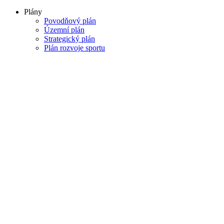
Plány
Povodňový plán
Územní plán
Strategický plán
Plán rozvoje sportu