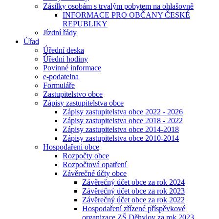
Zásilky osobám s trvalým pobytem na ohlašovně
INFORMACE PRO OBČANY ČESKÉ
REPUBLIKY
Jízdní řády
Úřad
Úřední deska
Úřední hodiny
Povinné informace
e-podatelna
Formuláře
Zastupitelstvo obce
Zápisy zastupitelstva obce
Zápisy zastupitelstva obce 2022 - 2026
Zápisy zastupitelstva obce 2018 - 2022
Zápisy zastupitelstva obce 2014-2018
Zápisy zastupitelstva obce 2010-2014
Hospodaření obce
Rozpočty obce
Rozpočtová opatření
Závěrečné účty obce
Závěrečný účet obce za rok 2024
Závěrečný účet obce za rok 2023
Závěrečný účet obce za rok 2022
Hospodaření zřízené příspěvkové
organizace ZŠ Děhylov za rok 2023