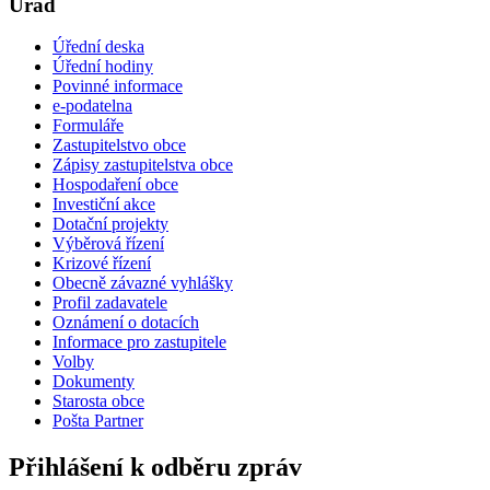
Úřad
Úřední deska
Úřední hodiny
Povinné informace
e-podatelna
Formuláře
Zastupitelstvo obce
Zápisy zastupitelstva obce
Hospodaření obce
Investiční akce
Dotační projekty
Výběrová řízení
Krizové řízení
Obecně závazné vyhlášky
Profil zadavatele
Oznámení o dotacích
Informace pro zastupitele
Volby
Dokumenty
Starosta obce
Pošta Partner
Přihlášení k odběru zpráv