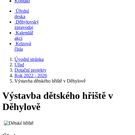
Kontakt
Úřední
deska
Děhylovský
zpravodaj
Kalendář
akcí
Krizová
čísla
Úvodní stránka
Úřad
Dotační projekty
Rok 2022 - 2026
Výstavba dětského hřiště v Děhylově
Výstavba dětského hřiště v
Děhylově