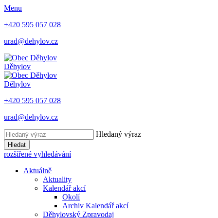
Menu
+420 595 057 028
urad@dehylov.cz
Děhylov
Děhylov
+420 595 057 028
urad@dehylov.cz
Hledaný výraz
Hledat
rozšířené vyhledávání
Aktuálně
Aktuality
Kalendář akcí
Okolí
Archiv Kalendář akcí
Děhylovský Zpravodaj