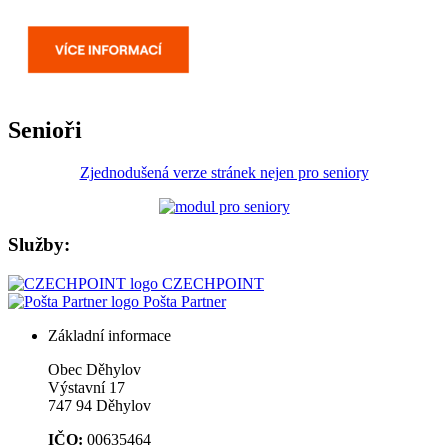
Senioři
Zjednodušená verze stránek nejen pro seniory
Služby:
CZECHPOINT
Pošta Partner
Základní informace
Obec Děhylov
Výstavní 17
747 94 Děhylov
IČO:
00635464