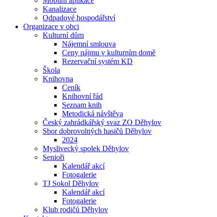
Mobilní aplikace
Kanalizace
Odpadové hospodářství
Organizace v obci
Kulturní dům
Nájemní smlouva
Ceny nájmu v kulturním domě
Rezervační systém KD
Škola
Knihovna
Ceník
Knihovní řád
Seznam knih
Metodická návštěva
Český zahrádkářský svaz ZO Děhylov
Sbor dobrovolných hasičů Děhylov
2024
Myslivecký spolek Děhylov
Senioři
Kalendář akcí
Fotogalerie
TJ Sokol Děhylov
Kalendář akcí
Fotogalerie
Klub rodičů Děhylov